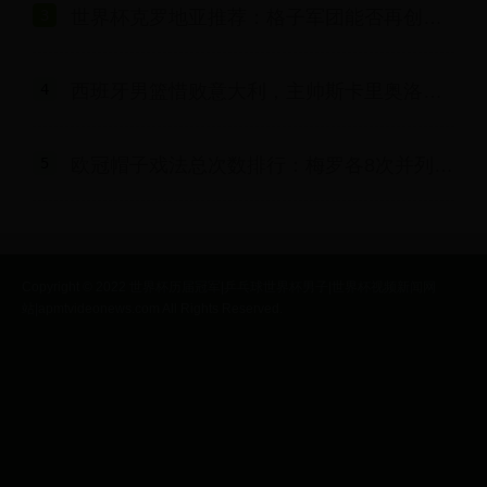
世界杯克罗地亚推荐：格子军团能否再创奇迹？深度解析球队战术与核心球员
西班牙男篮惜败意大利，主帅斯卡里奥洛：进步的基石在于细节
欧冠帽子戏法总次数排行：梅罗各8次并列榜首，4名球员3次
Copyright © 2022 世界杯历届冠军|乒乓球世界杯男子|世界杯视频新闻网
站|apmtvideonews.com All Rights Reserved.