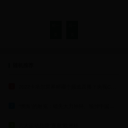
选手邓丽娟获得亚军...
前一
后一
页
页
随机推荐
2022卡塔尔世界杯哪个频道直播？央视CCTV5全程高清转播，附完整赛程表
“懊悔”的耐克：错失大力神杯、输掉中国市场，谁才是赢家？
六大运动品牌“逐鹿”欧洲杯