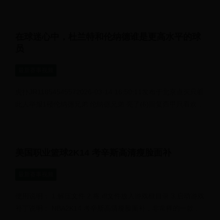
瑞士队球员赛后庆祝胜...
在球迷心中，杜兰特和伦纳德谁是更高水平的球
员
最新赛事视频
虎扑JR11854545572026-03-14 16:50:11发布于北京点灭只看
此人举报1楼伦纳德兄弟 伦纳德兄弟 亮了(6)回复西甲只看欢乐
多楼主2026-03-14 16:50:25发布于山西...
美国职业篮球2K14 考辛斯高清瘦脸面补
最新赛事视频
使用说明： 1.解压文件 2.将.iff文件放入游戏根目录 3.启动游戏
补丁说明： NBA2K14 考辛斯高清瘦脸面补，非常棒的一款面