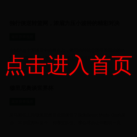
幕，在男子团体决赛中，...
独行侠逆转篮网，浓眉力压小波特的精彩对决
最新赛事视频
在NBA这个充满竞争的舞台上，激烈的对抗总能引发观众的热
点击进入首页
情。12月13日的比赛中，独行侠主场迎战篮网，这场对决不仅
是两队在赛季中的一次较...
穆里尼奥谈世界杯
最新赛事视频
皇马新任主帅穆里尼奥在近日接受了媒体Beast Mode On的采
访。本届世界杯至今，有哪支队伍、哪位球员让你眼前一亮？
实话实说，不少小组赛我看...