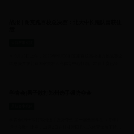
补，原版考辛斯的脸胖...
战报 | 耐克跑百校总决赛：北大中长跑队喜获佳
绩
最新赛事视频
❖ 9月13日上午，2025年NUEC耐克跑百校高校接力挑战赛全
国总决赛在北京国家奥林匹克体育中心打响。本届比赛已经是
Nike和八所签约高校共同主办...
学青会|男子散打郑州选手强势夺金
最新赛事视频
学青会|男子散打郑州选手强势夺金 第一届全国学生（青年）
运动会散打比赛，11月2日在桂林灌阳县江东体育馆落下帷