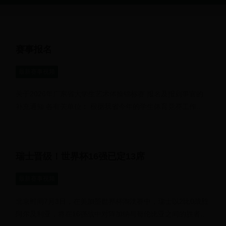
赛事报名
最新赛事视频
关于2026年广东省大学生艺术体操锦标赛 报名及报到事宜的
补充通知 各有关单位： 根据我省今年的学生体育竞赛工作安
排，2026年广东省大学生...
瑞士晋级！世界杯16强已定13席
最新赛事视频
北京时间7月3日，在美加墨世界杯淘汰赛中，瑞士以2比0战胜
阿尔及利亚，将在16强战中对阵加纳与哥伦比亚之间的胜者。