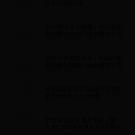
论员的华丽转身
2006年男篮世锦赛：中国男篮
的荣耀与美国梦之队的震撼表现
回顾
2006年男篮世锦赛：中国男篮
的荣耀与美国梦之队的震撼表现
回顾
世界杯冠军德语怎么说？深度解
析足球术语与文化背景
巴西90后天才球员崛起：新一
代桑巴军团如何继承足球王国的
荣耀？