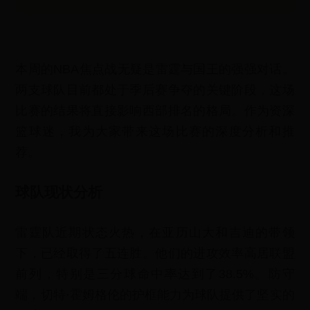
本周的NBA焦点战无疑是雷霆与国王的强强对话。
两支球队目前都处于季后赛争夺的关键阶段，这场
比赛的结果将直接影响西部排名的格局。作为资深
篮球迷，我为大家带来这场比赛的深度分析和推
荐。
球队现状分析
雷霆队近期状态火热，在亚历山大和吉迪的带领
下，已经取得了五连胜。他们的进攻效率高居联盟
前列，特别是三分球命中率达到了38.5%。防守
端，切特·霍姆格伦的护框能力为球队提供了坚实的