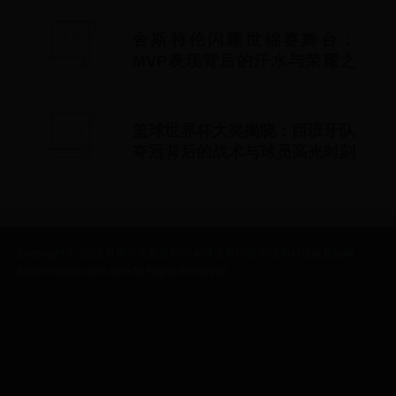
舍斯特伦闪耀世锦赛舞台：
MVP表现背后的汗水与荣耀之
路
篮球世界杯大奖揭晓：西班牙队
夺冠背后的战术与球员高光时刻
Copyright © 2022 世界杯历届冠军|乒乓球世界杯男子|世界杯视频新闻网
站|apmtvideonews.com All Rights Reserved.