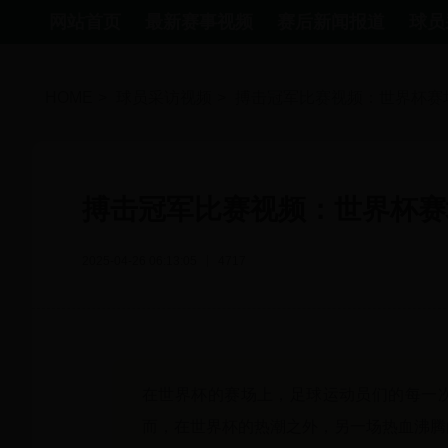
网站首页
最新赛事视频
赛后新闻报道
球员
HOME
>
球员采访视频
>
搏击冠军比赛视频：世界杯赛
搏击冠军比赛视频：世界杯赛
2025-04-26 06:13:05
4717
在世界杯的赛场上，足球运动员们的每一
而，在世界杯的热潮之外，另一场热血沸腾的