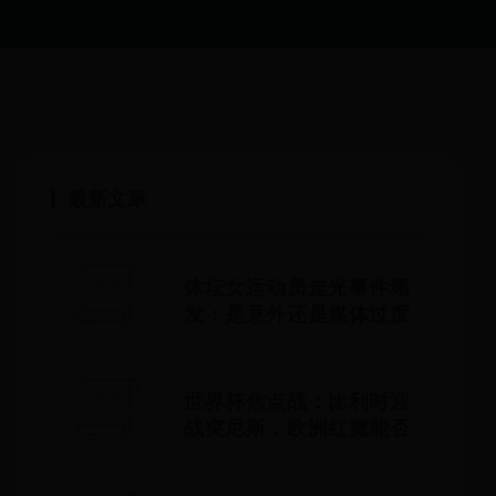
最新文章
体坛女运动员走光事件频
发：是意外还是媒体过度
关注？
世界杯焦点战：比利时迎
战突尼斯，欧洲红魔能否
延续胜利步伐？