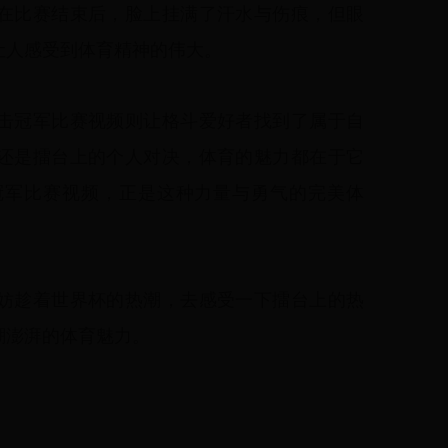
在比赛结束后，脸上挂满了汗水与伤痕，但眼
让人感受到体育精神的伟大。
击冠军比赛视频则让格斗爱好者找到了属于自
还是擂台上的个人对决，体育的魅力都在于它
冠军比赛视频，正是这种力量与勇气的完美体
妨趁着世界杯的热潮，去感受一下擂台上的热
潮澎湃的体育魅力。