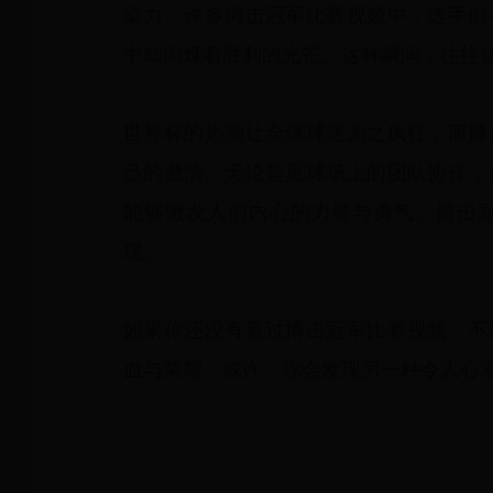
染力。许多搏击冠军比赛视频中，选手们
中却闪烁着胜利的光芒。这种瞬间，往往
世界杯的热潮让全球球迷为之疯狂，而搏
己的激情。无论是足球场上的团队协作，
能够激发人们内心的力量与勇气。搏击
现。
如果你还没有看过搏击冠军比赛视频，不
血与荣耀。或许，你会发现另一种令人心