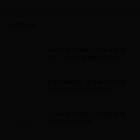
最新文章
2023年世界杯腕力大赛火热报
名中，全球力量巅峰对决即将上
演！
重温经典瞬间：世界杯足球回播
如何点燃球迷的激情与回忆
2019射箭世锦赛：中国队的辉
煌时刻与未来展望