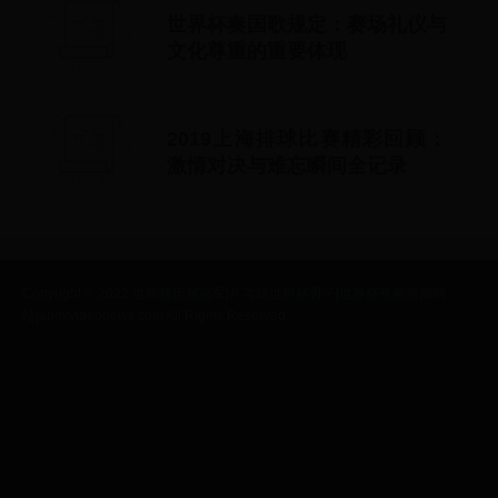
世界杯奏国歌规定：赛场礼仪与
文化尊重的重要体现
2019上海排球比赛精彩回顾：
激情对决与难忘瞬间全记录
Copyright © 2022 世界杯历届冠军|乒乓球世界杯男子|世界杯视频新闻网
站|apmtvideonews.com All Rights Reserved.