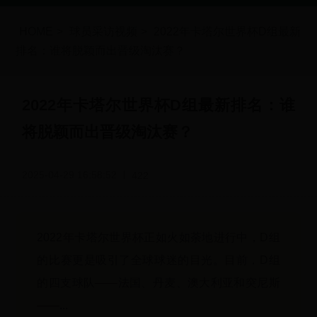
HOME
>
球员采访视频
>
2022年卡塔尔世界杯D组最新
排名：谁将脱颖而出晋级淘汰赛？
2022年卡塔尔世界杯D组最新排名：谁
将脱颖而出晋级淘汰赛？
2025-04-29 16:58:52
422
2022年卡塔尔世界杯正如火如荼地进行中，D组
的比赛更是吸引了全球球迷的目光。目前，D组
的四支球队——法国、丹麦、澳大利亚和突尼斯
——...