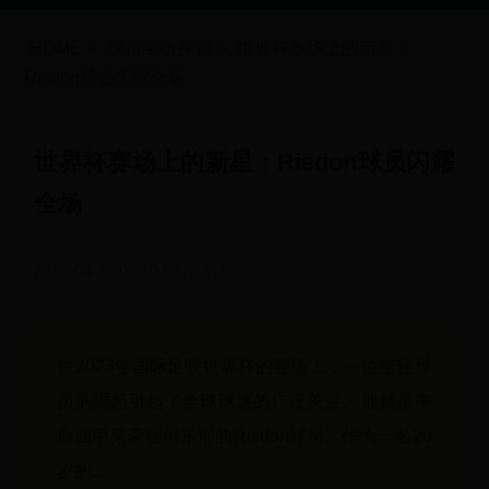
HOME
>
球员采访视频
>
世界杯赛场上的新星：
Risdon球员闪耀全场
世界杯赛场上的新星：Risdon球员闪耀
全场
2025-04-25 02:10:55
6150
在2023年国际足联世界杯的赛场上，一位年轻球
员的崛起引起了全球球迷的广泛关注。他就是来
自西甲某豪强俱乐部的Risdon球员。作为一名20
岁的...