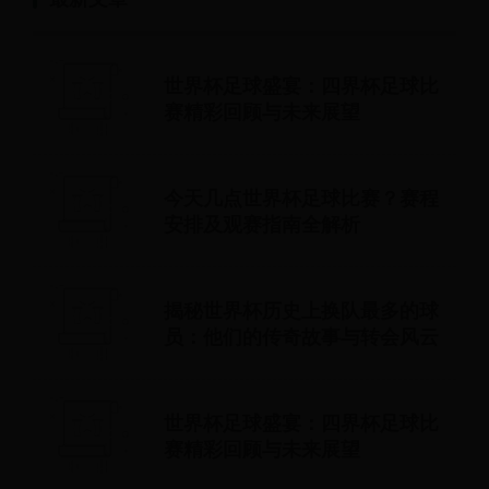
世界杯足球盛宴：四界杯足球比
赛精彩回顾与未来展望
今天几点世界杯足球比赛？赛程
安排及观赛指南全解析
揭秘世界杯历史上换队最多的球
员：他们的传奇故事与转会风云
世界杯足球盛宴：四界杯足球比
赛精彩回顾与未来展望