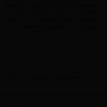
总的来说，Risdon球员在本次世界杯中的表现令人
印象深刻。他用实际行动证明了年轻球员的成长需
要的不仅是天赋，更是努力和坚持。相信在未来的
日子里，Risdon球员将会继续书写属于自己的传
奇。
日本队雄心勃勃：剑指世界杯冠军，亚洲足球新篇章即将开启
足球场上的无声杀手：心脏病猝死球员的警示与反思
最新文章